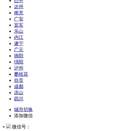
巴中
达州
南充
广安
宜宾
乐山
内江
遂宁
广元
德阳
绵阳
泸州
攀枝花
自贡
成都
凉山
四川
城市切换
添加微信
+
微信号：