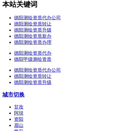
本站关键词
德阳测绘资质代办公司
德阳测绘资质转让
德阳测绘资质升级
德阳测绘资质新办
德阳测绘资质办理
德阳测绘资质代办
德阳甲级测绘资质
德阳测绘资质代办公司
德阳测绘资质转让
德阳测绘资质升级
城市切换
甘孜
阿坝
资阳
眉山