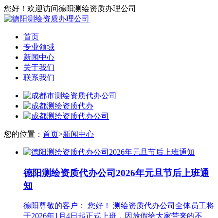
您好！欢迎访问德阳测绘资质办理公司
首页
专业领域
新闻中心
关于我们
联系我们
您的位置：
首页
>
新闻中心
德阳测绘资质代办公司2026年元旦节后上班通
知
德阳尊敬的客户： 您好！ 测绘资质代办公司全体员工将
于2026年1月4日起正式上班，因放假给大家带来的不